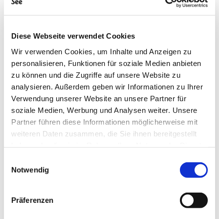
Vernissage - € 35
Tagesticket - € 16
Ermäßigung - € 13; für (Vollzeit-)Studenten, für
Diese Webseite verwendet Cookies
Personen über 65 Jahre, Menschen mit
Wir verwenden Cookies, um Inhalte und Anzeigen zu
Behinderung, sowie für Personen, die
personalisieren, Funktionen für soziale Medien anbieten
Arbeitslosengeld oder Sozialhilfe beziehen.
zu können und die Zugriffe auf unsere Website zu
Nachweis der Ermäßigung erforderlich. Nur zu
analysieren. Außerdem geben wir Informationen zu Ihrer
bestimmten Zeiten verfügbar. Bitte beachten
Verwendung unserer Website an unsere Partner für
Sie: Wenn Sie eine Begleitperson benötigen,
soziale Medien, Werbung und Analysen weiter. Unsere
senden Sie uns bitte eine E-Mail an
Partner führen diese Informationen möglicherweise mit
viennacoordinator@affordableartfair.com, um
weiteren Daten zusammen, die Sie ihnen bereitgestellt
ein kostenloses Ticket zu erhalten.
haben oder die sie im Rahmen Ihrer Nutzung der Dienste
Unter 16 Jahren - kostenlos, nur in Begleitung
gesammelt haben.
eines Erwachsenen; Ticket kann beim Eingang
Einwilligungsauswahl
Notwendig
erworben werden.
Die oben genannten Preise verstehen sich
zuzüglich der Buchungsgebühren.
Präferenzen
KONTAKT